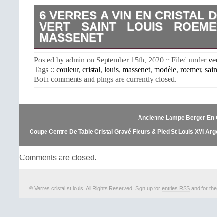
6 VERRES A VIN EN CRISTAL 
VERT SAINT LOUIS ROEM
MASSENET
6 VERRES A VIN EN CRISTAL DE 
Posted by admin on September 15th, 2020 :: Filed under
ve
SAINT LOUIS ROEMER. Modèle t
Tags ::
couleur
,
cristal
,
louis
,
massenet
,
modèle
,
roemer
,
sain
production de Saint Louis. Non signé c
Both comments and pings are currently closed.
proche du modèle Massenet. Petite v
croisillon à la place de l’étoile. Dan
bas. De belle facture et en bon état.
d’ébréchure. Voir les photographi
Ancienne Lampe Berger En Cr
Hauteur 16,7 cm. Diamètre au b
Diamètre à la base 7,4 cm. Hauteu
Coupe Centre De Table Cristal Gravé Fleurs & Pied St Louis XVI Arg
contenant : 5 cm environ. N’hésitez
des photos ou des renseignements su
Comments are closed.
Bonne enchères à tous!! L’item “6 V
CRISTAL DE COULEUR VERT S
ROEMER modèle Massenet” est en ve
vendredi 10 juillet 2020. Il est da
© Verres cristal st louis. All Rights Reserved. Sign up for
entries RSS
and for th
“Céramiques, verres\Verre, crista
français\Verres, flûtes, services”.