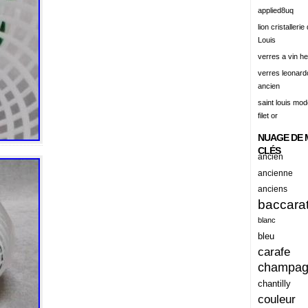
alert
applied8uq
alisation
lion cristallerie
Louis
aluminum
verres a vin h
amadeus
verres leonard
ancien
amazing
saint louis mode
america
filet or
american
NUAGE DE 
amiante
CLÉS
ancien
ancien
ancienne
anciens
ancienes
baccara
ancienne
blanc
anciennes
bleu
carafe
anciens
champa
ancient
chantilly
anecdotes
couleur