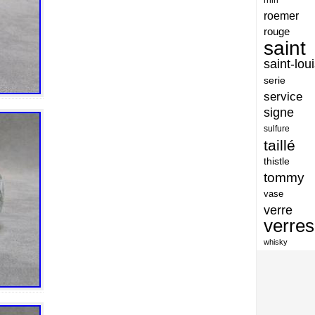
artisan
roemer
artisanat
rouge
saint
arts
saint-lou
assiette
serie
assiettes
service
signe
atelier
sulfure
atsunobu
taillé
attribuer
thistle
tommy
authentique
vase
aventures
verre
avoid
verres
baccarat
whisky
baccarat-vase
baccaratst
baccarrat