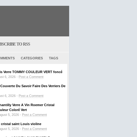
BSCRIBE TO RSS
MMENTS
CATEGORIES
TAGS
ouis Verre TOMMY COULEUR VERT foncé
st 6, 2026 -
Post a Comment
ouverte Du Savoir Faire Des Verriers De
st 6, 2026 -
Post a Comment
hantilly Verre A Vin Roemer Cristal
leur Coloré Vert
gust 5, 2026 -
Post a Comment
ristal saint Louis violine
gust 5, 2026 -
Post a Comment