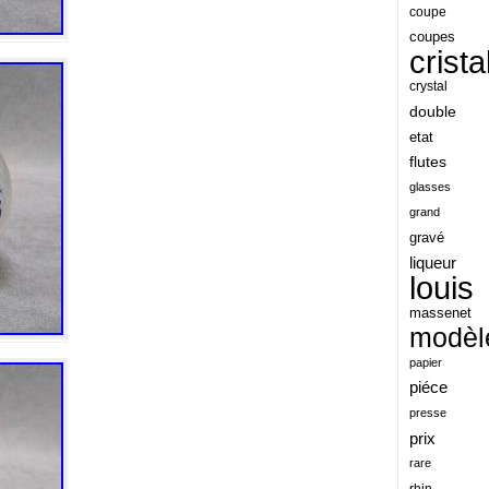
angeles
coupe
coupes
angoul
crista
animaux
crystal
antique
double
etat
antiquite
flutes
apocalypse
glasses
apollo
grand
gravé
applaudis
liqueur
arch
louis
archaeologica
massenet
modèl
architecture
papier
ariel
piéce
arik
presse
armonica
prix
rare
arta
rhin