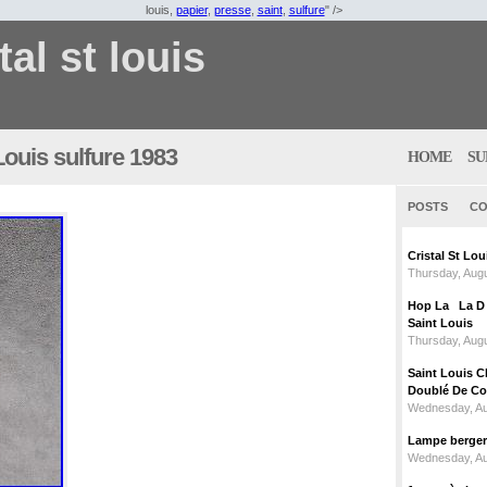
louis,
papier
,
presse
,
saint
,
sulfure
" />
tal st louis
Louis sulfure 1983
HOME
SU
POSTS
CO
Cristal St L
Thursday, Augu
Hop La La D C
Saint Louis
Thursday, Augu
Saint Louis C
Doublé De Cou
Wednesday, Au
Lampe berger c
Wednesday, Au