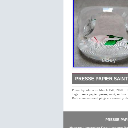
PRESSE PAPIER SAINT
Presse-papiers en cristal de 
latticino blanc. Taille à six 
Posted by admin on March 15th, 2020 :: 
Diamètre 8 cm hauteur 5 cm p
Tags ::
louis
,
papier
,
presse
,
saint
,
sulfure
Remise possible à Paris. L’i
Both comments and pings are currently cl
vente depuis le jeudi 12 m
verres\Verre, cristal\Verre\En
et est localisé à/en Paris. C
Européenne.
PRESSE-PAPIE