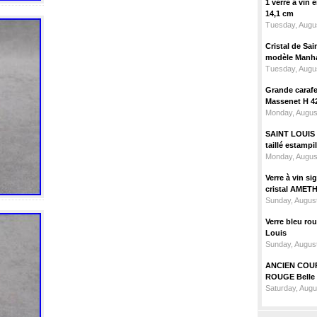
1 verre à vin
14,1 cm
Tuesday, Augus
Cristal de Sai
modèle Manhat
Tuesday, Augus
Grande carafe 
Massenet H 4
Monday, Augus
SAINT LOUIS m
taillé estampi
Monday, Augus
Verre à vin 
cristal AMET
Sunday, August
Verre bleu ro
Louis
Sunday, August
ANCIEN COU
ROUGE Belle 
Saturday, Augu