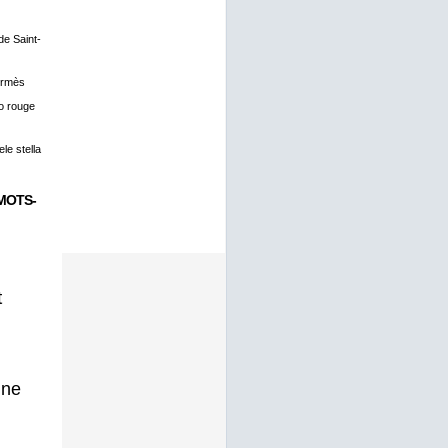
 de Saint-
ermès
o rouge
le stella
MOTS-
t
gne