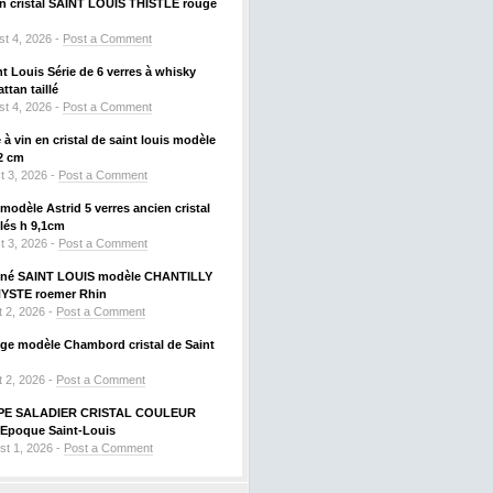
 en cristal SAINT LOUIS THISTLE rouge
t 4, 2026 -
Post a Comment
nt Louis Série de 6 verres à whisky
tan taillé
t 4, 2026 -
Post a Comment
à vin en cristal de saint louis modèle
2 cm
t 3, 2026 -
Post a Comment
odèle Astrid 5 verres ancien cristal
llés h 9,1cm
t 3, 2026 -
Post a Comment
signé SAINT LOUIS modèle CHANTILLY
HYSTE roemer Rhin
 2, 2026 -
Post a Comment
uge modèle Chambord cristal de Saint
 2, 2026 -
Post a Comment
PE SALADIER CRISTAL COULEUR
Epoque Saint-Louis
st 1, 2026 -
Post a Comment