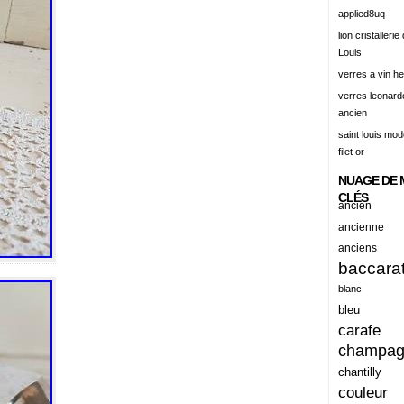
alert
applied8uq
alisation
lion cristallerie
Louis
aluminum
verres a vin h
amadeus
verres leonard
ancien
amazing
saint louis mode
america
filet or
american
NUAGE DE 
amiante
CLÉS
ancien
ancien
ancienne
anciens
ancienes
baccara
ancienne
blanc
anciennes
bleu
carafe
anciens
champa
ancient
chantilly
anecdotes
couleur