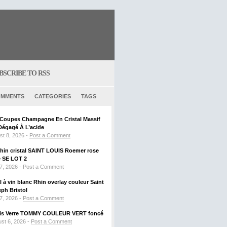
BSCRIBE TO RSS
MMENTS
CATEGORIES
TAGS
6 Coupes Champagne En Cristal Massif
Dégagé À L’acide
st 8, 2026 -
Post a Comment
Rhin cristal SAINT LOUIS Roemer rose
SE LOT 2
 7, 2026 -
Post a Comment
al à vin blanc Rhin overlay couleur Saint
ph Bristol
 7, 2026 -
Post a Comment
ouis Verre TOMMY COULEUR VERT foncé
st 6, 2026 -
Post a Comment