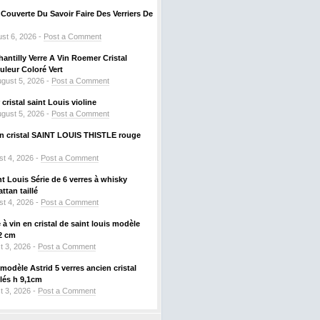
ouverte Du Savoir Faire Des Verriers De
st 6, 2026 -
Post a Comment
hantilly Verre A Vin Roemer Cristal
leur Coloré Vert
gust 5, 2026 -
Post a Comment
ristal saint Louis violine
gust 5, 2026 -
Post a Comment
 en cristal SAINT LOUIS THISTLE rouge
t 4, 2026 -
Post a Comment
nt Louis Série de 6 verres à whisky
tan taillé
t 4, 2026 -
Post a Comment
à vin en cristal de saint louis modèle
2 cm
t 3, 2026 -
Post a Comment
odèle Astrid 5 verres ancien cristal
llés h 9,1cm
t 3, 2026 -
Post a Comment