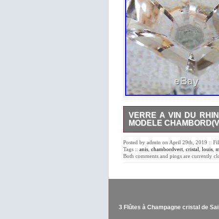
VERRE A VIN DU RHI
MODELE CHAMBORD(VE
SUPERBE VERRE A VIN DU
TAILLE. HAUTEUR 23CM 
Posted by admin on April 29th, 2019 :: F
REGLER EN PLUSIEURS FOIS
Tags ::
anis
,
chambordvert
,
cristal
,
louis
,
m
DU RHIN ROEMER CRISTAL
Both comments and pings are currently cl
anis)” est en vente depuis l
“Céramiques, verres\Verre, cri
Le vendeur est “pvbbt” et es
expédié au pays suivant: Fra
3 Flûtes à Champagne cristal de S