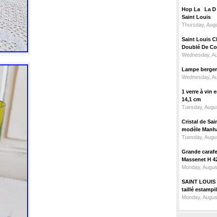
Hop La La D C
Saint Louis
Thursday, Augu
Saint Louis C
Doublé De Cou
Wednesday, Au
Lampe berger c
Wednesday, Au
1 verre à vin
14,1 cm
Tuesday, Augus
Cristal de Sai
modèle Manhat
Tuesday, Augus
Grande carafe 
Massenet H 4
Monday, Augus
SAINT LOUIS m
taillé estampi
Monday, Augus