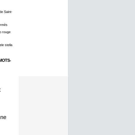
 de Saint-
ermès
o rouge
le stella
MOTS-
t
gne