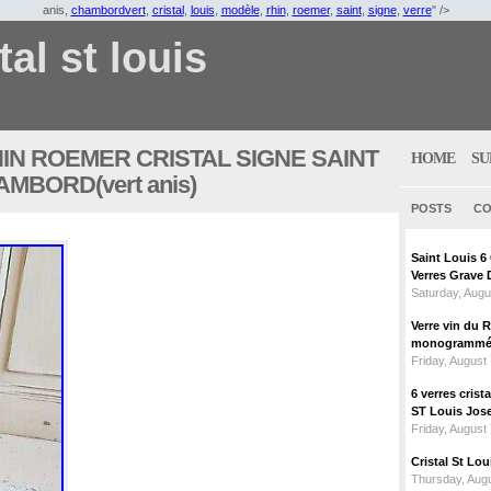
anis,
chambordvert
,
cristal
,
louis
,
modèle
,
rhin
,
roemer
,
saint
,
signe
,
verre
" />
tal st louis
HIN ROEMER CRISTAL SIGNE SAINT
HOME
SU
MBORD(vert anis)
POSTS
CO
Saint Louis 
Verres Grave 
Saturday, Augu
Verre vin du 
monogrammé 
Friday, August
6 verres crist
ST Louis Jose
Friday, August
Cristal St L
Thursday, Augu