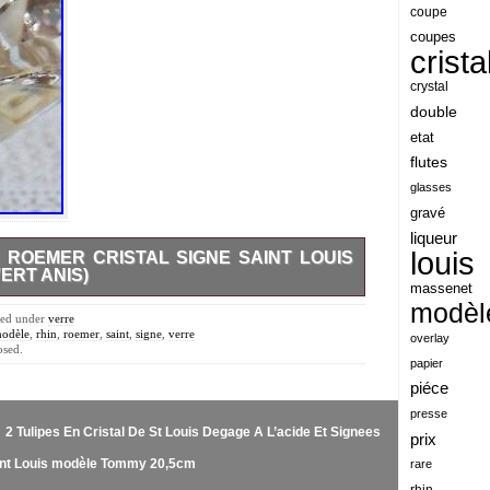
angeles
coupe
coupes
angoul
crista
animaux
crystal
antique
double
etat
antiquite
flutes
apocalypse
glasses
apollo
gravé
liqueur
applaudis
louis
N ROEMER CRISTAL SIGNE SAINT LOUIS
arch
RT ANIS)
massenet
 RHIN EN CRISTAL DOUBLE EN VERT ANIS ET
archaeologica
modèl
DIAMETRE DU BUVANT 7CM. POSSIBILITE DE
iled under
verre
 SANS FRAIS (CHEQUES). L’item “VERRE A VIN
odèle
,
rhin
,
roemer
,
saint
,
signe
,
verre
architecture
overlay
 SIGNE SAINT LOUIS MODELE CHAMBORD(vert
osed.
e lundi 23 juillet 2018. Il est dans la catégorie
papier
ariel
stal\Grands noms français\Verres, flûtes, services”.
piéce
t localisé à/en Villeurbanne. Cet article peut être
arik
nce.
presse
2 Tulipes En Cristal De St Louis Degage A L’acide Et Signees
armonica
prix
aint Louis modèle Tommy 20,5cm
rare
arta
rhin