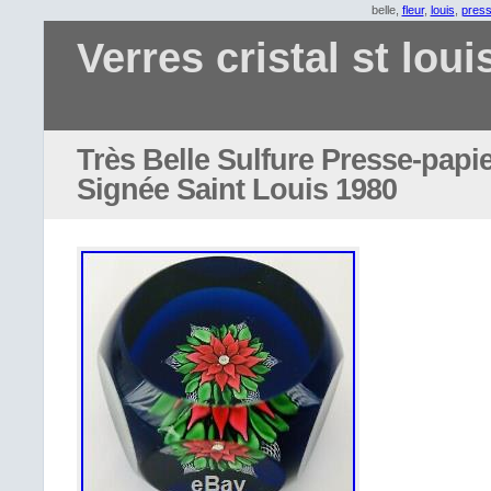
belle,
fleur
,
louis
,
press
Verres cristal st loui
Très Belle Sulfure Presse-papie
Signée Saint Louis 1980