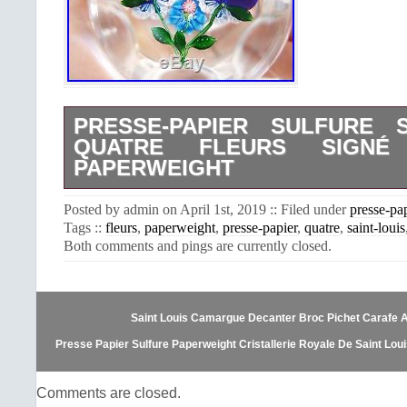
PRESSE-PAPIER SULFURE S
QUATRE FLEURS SIGNÉ
PAPERWEIGHT
PRESSE-PAPIER SULFURE SAINT-
Posted by admin on April 1st, 2019 :: Filed under
presse-pa
FLEURS SIGNÉ SL 1983. PRESSE-P
Tags ::
fleurs
,
paperweight
,
presse-papier
,
quatre
,
saint-louis
FLEURS SIGNÉ DE LA MANUFACTU
Both comments and pings are currently closed.
LOUIS. SIGNÉ SL 1983 SOUS LA F
5 CM – DIAMÈTRE 7,5 CM. EN PARF
DE CASSURES NI DE FÊLES À SI
DE PHOTOS SUR DEMANDE. TOUS
Saint Louis Camargue Decanter Broc Pichet Carafe A 
SONT SOIGNEUSEMENT EMBALL
SOINS ET LES COLIS CONFECTION
Presse Papier Sulfure Paperweight Cristallerie Royale De Saint Lou
DE MATÉRIAUX RÉCUPÉRÉS
JOURNAUX, ETC… ET LE PLU
Comments are closed.
RECYCLABLES. PENSONS À NOTRE 