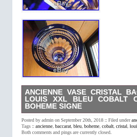
ANCIENNE VASE CRISTAL B
LOUIS XXL BLEU COBALT C
BOHEME SIGNE
VENTE pour ce spendide ancien vase 
Posted by admin on September 20th, 2018 :: Filed under
an
cobalt TAILLE XXL numéroté 523/1000
Tags ::
ancienne
,
baccarat
,
bleu
,
boheme
,
cobalt
,
cristal
,
loui
cm x diamètre 21,5 cm / BELLE 
Both comments and pings are currently closed.
JAMAIS SERVIS. TRES BON ETAT G