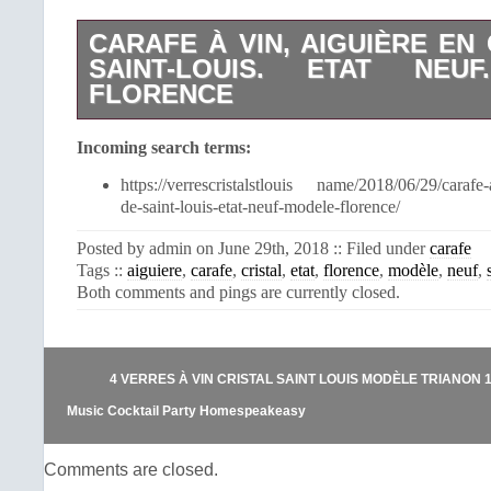
CARAFE À VIN, AIGUIÈRE EN 
SAINT-LOUIS. ETAT NEU
FLORENCE
Ravissante Carafe en cristal de Sain
Incoming search terms:
du cachet rond de la maison Saint-L
soigné et protégé. Je reste à votre d
https://verrescristalstlouis name/2018/06/29/carafe-a
toute information complémentaire. 
de-saint-louis-etat-neuf-modele-florence/
visite! L’item “Carafe à vin, aiguièr
Saint-Louis. Etat Neuf. Modèle Florenc
Posted by admin on June 29th, 2018 :: Filed under
carafe
depuis le lundi 18 juin 2018. Il est d
Tags ::
aiguiere
,
carafe
,
cristal
,
etat
,
florence
,
modèle
,
neuf
,
“Céramiques, verres\Verre, crista
Both comments and pings are currently closed.
français\Carafes, bouteilles”. L
“cedricgallery” et est localisé à/en C
Ile-de-France. Cet article peut être e
suivants: Amérique, Europe, Asie, Austr
4 VERRES À VIN CRISTAL SAINT LOUIS MODÈLE TRIANON 10,
Music Cocktail Party Homespeakeasy
Comments are closed.