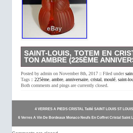
SAINT-LOUIS, TOTEM EN CRIS
TON AMBRE (225ÈME ANNIVER
CRISTAL DE SAINT-LOUIS Sculpture en
Posted by admin on November 8th, 2017 :: Filed under
sain
en forme de totem, satinée et polie. 
Tags ::
225ème
,
ambre
,
anniversaire
,
cristal
,
moulé
,
saint-lo
la base Pour le 225ème anniversaire 
Both comments and pings are currently closed.
Poids : environ 870 grammes. L’item
Totem en cristal moulé, ton a
anniversaire)” est en vente depuis
octobre 2016. Il est dans la catégor
4 VERRES A PIEDS CRISTAL Taillé SAINT LOUIS ST LOUI
verres\Verre, cristal\Grands noms f
tulipiers, soliflores”. Le vendeur est
6 Verres A Vin De Bordeaux Monaco Neufs En Coffret Cristal Saint 
est localisé à/en Mably. Cet article p
aux pays suivants: Amérique, Europe, A