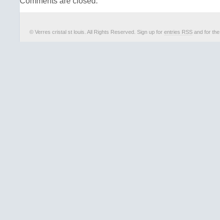
Comments are closed.
© Verres cristal st louis. All Rights Reserved. Sign up for
entries RSS
and for th