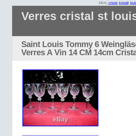
14cm,
cristal
,
kristall
,
loui
Verres cristal st loui
Saint Louis Tommy 6 Weingläse
Verres A Vin 14 CM 14cm Cristal