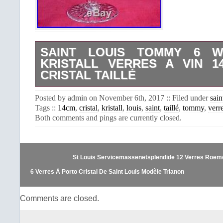
SAINT LOUIS TOMMY 6 W
KRISTALL VERRES A VIN 1
CRISTAL TAILLÉ
OTHERS GLASSES, SAME PATT
Posted by admin on November 6th, 2017 :: Filed under
sain
OTHERS AUCTIONS. AUTRES V
Tags ::
14cm
,
cristal
,
kristall
,
louis
,
saint
,
taillé
,
tommy
,
verr
SERVICE. En 1767, le Roi Louis XV a
Both comments and pings are currently closed.
de “Cristallerie Royale de Saint-Louis
de Müntzthal (Saint-Louis-les-Bitch
verres à vin en cristal taillé de la
LOUIS”. Crée en 1928 par. Designer de 
St Louis Servicemassenetsplendide 12 Verres Roemer
de SAINT LOUIS de 1903 à 1933. Est 
plus grandes tables en France et à l’
6 Verres À Porto Cristal De Saint Louis Modèle Trianon
du cachet gravé à l’acide. Le cristal 
transparent, sans inclusion. La taille
Comments are closed.
Diamètre buvant : 7,1 cm. L’item
TOMMY 6 WEINGLÄSER KRISTALL 
14 CM 14CM CRISTAL TAILLÉ” est en v