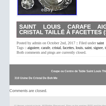
SAINT LOUIS CARAFE AI
CRISTAL TAILLÉ À FACETTES 
Carafe Aiguière en Cristal de 
Posted by admin on October 2nd, 2017 :: Filed under
saint
Ravissante Carafe Aiguière à col tri
Tags ::
aiguiere
,
carafe
,
cristal
,
facettes
,
louis
,
saint
,
signee
,
t
taillé à facettes de Saint Louis. Elle es
Both comments and pings are currently closed.
St Louis France”. Le bouchon porte 
que la carafe. Laiguière est en parfait
de qualité garanti. N’hésitez pa
questions ou demander d’autres p
Coupe ou Centre de Table Saint Louis Thi
“SAINT LOUIS Carafe Aiguière en Cr
Facettes (Signée)” est en vente depui
310 Usine De Cristal De Boh Me
septembre 2017. Il est dans 
“Céramiques, verres\Verre, crista
Comments are closed.
français\Carafes, bouteilles”. L
“adrianne-2009″ et est localisé à/en E
Cet article peut être livré partout dans
© Verres cristal st louis. All Rights Reserved. Sign up for
entries RSS
and for th