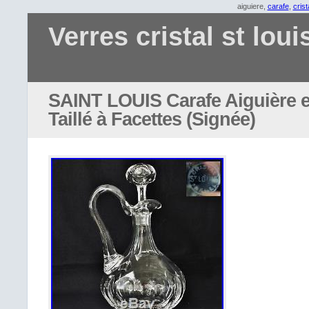
aiguiere,
carafe
,
crist
Verres cristal st loui
SAINT LOUIS Carafe Aiguière e
Taillé à Facettes (Signée)