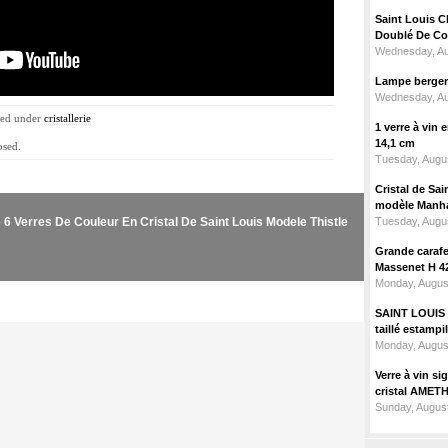
Saint Louis C
Doublé De Cou
Wednesday, Au
Lampe berger c
Wednesday, Au
iled under
cristallerie
1 verre à vin
14,1 cm
osed.
Tuesday, Augus
Cristal de Sai
modèle Manhat
 6 Verres De Couleur En Cristal De Saint Louis Modele Thistle
Tuesday, Augus
Grande carafe 
Massenet H 4
Monday, Augus
SAINT LOUIS m
taillé estampi
Monday, Augus
Verre à vin 
cristal AMET
Sunday, August