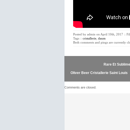
Posted by admin on April 10th, 2017 :: F
Tags ::
cristallerie
,
daum
Both comments and pings are currently cl
Rare Et Sublime
Oliver Beer Cristallerie Saint Louis
Comments are closed.