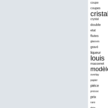
angeles
coupe
coupes
angoul
crista
animaux
crystal
antique
double
etat
antiquite
flutes
apocalypse
glasses
apollo
gravé
liqueur
applaudis
louis
arch
massenet
archaeologica
modèl
architecture
overlay
papier
ariel
piéce
arik
presse
armonica
prix
rare
arta
rhin