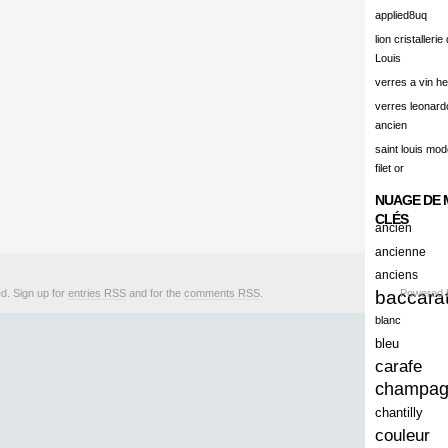
alert
applied8uq
alisation
lion cristallerie
Louis
aluminum
verres a vin h
amadeus
verres leonard
ancien
amazing
saint louis mode
america
filet or
american
NUAGE DE 
amiante
CLÉS
ancien
ancien
ancienne
anciens
ancienes
ed. Sign up for
entries RSS
and for the
comments RSS
.
baccara
Powered
ancienne
blanc
anciennes
bleu
carafe
anciens
champa
ancient
chantilly
anecdotes
couleur