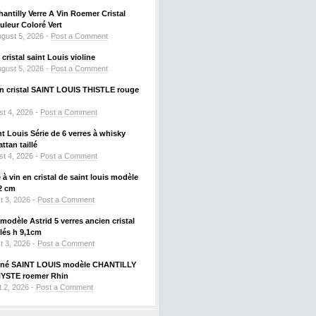
hantilly Verre A Vin Roemer Cristal
leur Coloré Vert
gust 5, 2026 -
Post a Comment
ristal saint Louis violine
gust 5, 2026 -
Post a Comment
 en cristal SAINT LOUIS THISTLE rouge
t 4, 2026 -
Post a Comment
nt Louis Série de 6 verres à whisky
tan taillé
t 4, 2026 -
Post a Comment
à vin en cristal de saint louis modèle
2 cm
t 3, 2026 -
Post a Comment
odèle Astrid 5 verres ancien cristal
llés h 9,1cm
t 3, 2026 -
Post a Comment
signé SAINT LOUIS modèle CHANTILLY
HYSTE roemer Rhin
 2, 2026 -
Post a Comment