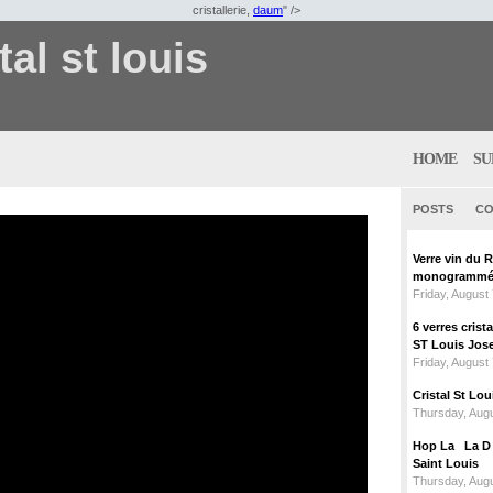
cristallerie,
daum
" />
tal st louis
HOME
SU
POSTS
CO
Verre vin du 
monogrammé 
Friday, August
6 verres crist
ST Louis Jose
Friday, August
Cristal St L
Thursday, Augu
Hop La La D C
Saint Louis
Thursday, Augu