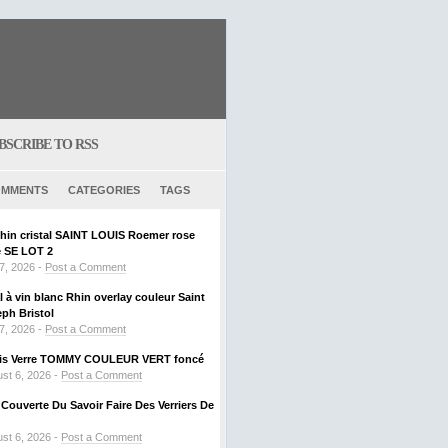
BSCRIBE TO RSS
MMENTS
CATEGORIES
TAGS
Rhin cristal SAINT LOUIS Roemer rose
SE LOT 2
 7, 2026 -
Post a Comment
al à vin blanc Rhin overlay couleur Saint
ph Bristol
 7, 2026 -
Post a Comment
ouis Verre TOMMY COULEUR VERT foncé
st 6, 2026 -
Post a Comment
ouverte Du Savoir Faire Des Verriers De
st 6, 2026 -
Post a Comment