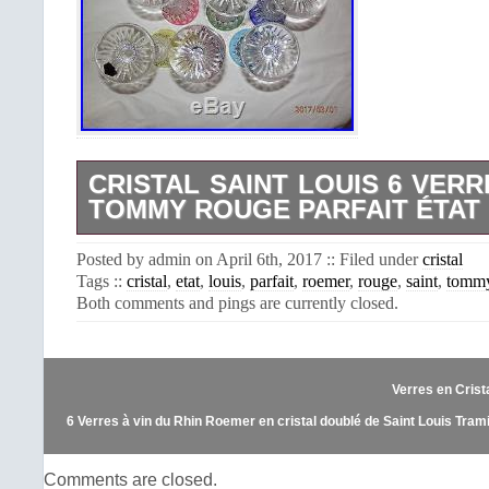
CRISTAL SAINT LOUIS 6 VER
TOMMY ROUGE PARFAIT ÉTAT
Superbe lot de 6 verre en cristal de S
Posted by admin on April 6th, 2017 :: Filed under
cristal
verre coûte 320euro. Ils sont en parfait
Tags ::
cristal
,
etat
,
louis
,
parfait
,
roemer
,
rouge
,
saint
,
tomm
merci. Ils mesurent 20cm de haut et so
Both comments and pings are currently closed.
L’item “Cristal Saint Louis 6 verre
rouge parfait état” est en vente depuis 
2017. Il est dans la catégorie
verres\Verre, cristal\Grands noms f
Verres en Crista
flûtes, services”. Le vendeur est “kant
localisé à/en Marseille, Provence-Alp
6 Verres à vin du Rhin Roemer en cristal doublé de Saint Louis Tram
Cet article peut être livré partout dans
Comments are closed.